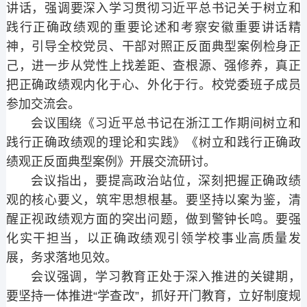
讲话，强调要深入学习贯彻习近平总书记关于树立和
践行正确政绩观的重要论述和考察安徽重要讲话精
神，引导全校党员、干部对照正反面典型案例检身正
己，进一步从党性上找差距、查根源、强修养，真正
把正确政绩观内化于心、外化于行。校党委班子成员
参加交流会。
会议围绕《习近平总书记在浙江工作期间树立和
践行正确政绩观的理论和实践》《树立和践行正确政
绩观正反面典型案例》开展交流研讨。
会议指出，要提高政治站位，深刻把握正确政绩
观的核心要义，筑牢思想根基。要坚持以案为鉴，清
醒正视政绩观方面的突出问题，做到警钟长鸣。要强
化实干担当，以正确政绩观引领学校事业高质量发
展，务求落地见效。
会议强调，学习教育正处于深入推进的关键期，
要坚持一体推进“学查改”，抓好开门教育，立好制度规