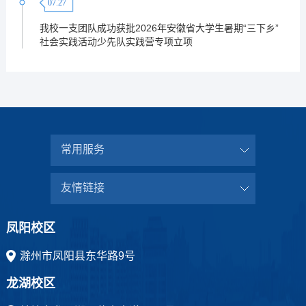
07.27
我校一支团队成功获批2026年安徽省大学生暑期“三下乡”
社会实践活动少先队实践营专项立项
常用服务
友情链接
凤阳校区
滁州市凤阳县东华路9号
龙湖校区