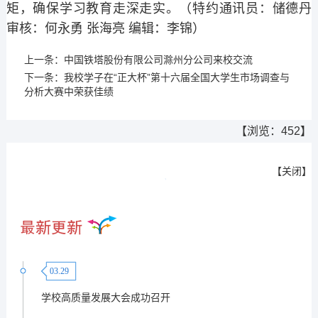
矩，确保学习教育走深走实。（特约通讯员：储德丹
审核：何永勇 张海亮 编辑：李锦）
上一条：
中国铁塔股份有限公司滁州分公司来校交流
下一条：
我校学子在“正大杯”第十六届全国大学生市场调查与
分析大赛中荣获佳绩
【浏览：
452
】
【
关闭
】
03.29
学校高质量发展大会成功召开