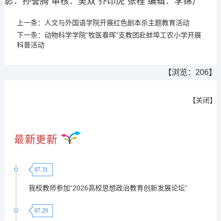
影：孙誉腾 审核：吴双 乔印虎 张程 编辑：李锦）
上一条：
人文与外国语学院开展红色剧本杀主题教育活动
下一条：
动物科学学院“牧医春晖”支教团赴蚌埠工农小学开展
科普活动
【浏览：
206
】
【
关闭
】
07.31
我校教师参加“2026高校思想政治教育创新发展论坛”
07.29