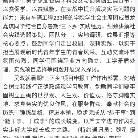
励同学们勇于参加各类学科竞赛与创新创业类赛事，
以赛促学、以赛赋能，在实战中提升解决实际问题的
能力；来自车辆工程233班的学院学生会主席团成员龙
嘉琪同学结合自身暑期“三下乡”实践经历，细致讲解社
会实践选题策划、团队分工、实地调研、成果汇报等
核心要点，鼓励同学们走出校园、深耕实践，以实干
担当展现新时代青年学生的青春风采。互动交流环节
氛围热烈，同学们围绕职业方向确立、工学矛盾处
理、实践项目选择等问题开展深入探讨。
吴双就暑期“三下乡”项目申报工作作出部署。她结
合树立和践行正确政绩观学习教育，勉励同学们要牢
固树立正确的世界观、人生观、价值观，恪守脚踏实
地、求真务实的优良作风，在服务群众、奉献社会的
历练中锤炼品格、精进本领，稳步完成从 “想干事” 到
“能干事、干成事” 的成长蜕变，以严实奋进的作风扎
实走好大学成长成才之路。（特约通讯员：魏星 摄