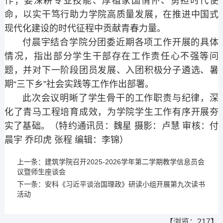
作；要深耕专业技能、厚植家国情怀、勇担时代使
命，以实干笃行助力学院高质量发展，在推进中国式
现代化建设的时代征程中贡献青春力量。
付晨宇结合学院分团委近期各项工作开展的具体
情况，指出部分学生干部存在工作责任心不强等问
题，并对下一阶段团员发展、入团积极分子遴选、暑
期“三下乡”社会实践等工作作出部署。
此次会议明晰了学生骨干的工作职责与纪律，深
化了青马工程培育成效，为学院学生工作有序开展夯
实了基础。（特约通讯员：魏星 摄影：卢慧 审核：付
晨宇 乔印虎 张程 编辑：李锦）
上一条：
建筑学院召开2025-2026学年第二学期教学信息员会
议暨师生座谈会
下一条：
安科《习近平谈治国理政》研读小组开展第九次读书
活动
【浏览：
217
】