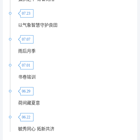
07.23
以气象智慧守护良田
07.07
雨后月季
07.01
书卷铭训
06.29
荷间藏夏意
06.22
毓秀同心 拓新共济