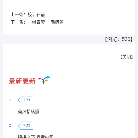
上一条：
校训石前
下一条：
一树青絮 一隅栖雀
【浏览：
530
】
【
关闭
】
07.23
荷风拾落瓣
07.23
弧拱之下 青春向阳