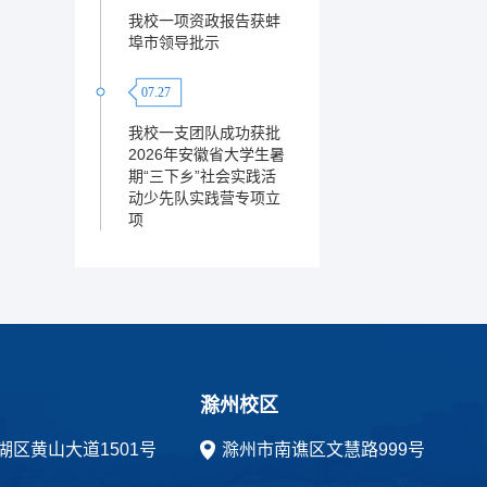
我校一项资政报告获蚌
埠市领导批示
07.27
我校一支团队成功获批
2026年安徽省大学生暑
期“三下乡”社会实践活
动少先队实践营专项立
项
滁州校区
湖区黄山大道1501号
滁州市南谯区文慧路999号