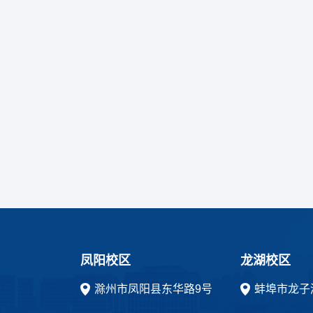
凤阳校区
龙湖校区
滁州市凤阳县东华路9号
蚌埠市龙子