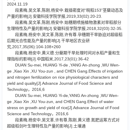
2024.11.19
段素梅,吴文革,陈刚,杨安中.栽插密度对“皖稻153”茎蘖动态及
产量的影响[J].安徽科技学院学报,2019,33(02):20-23.
段素梅,吴文革,陈刚,杨安中.始穗期喷施植物激素对旱稻部分
生理特性及产量的影响[J].安徽科技学院学报,2018,32(03):32-35.
段素梅,杨安中,吴文革,陈刚,许有尊.孕穗期干旱胁迫对超级稻
后期光合性能及产量的影响[J].干旱地区农业研
究,2017,35(06):104-108+260
段素梅,杨安中,黄义德.分蘖期干旱处理时间对水稻产量和生
理指标的影响[J].中国稻米,2017,23(01):36-42
DUAN Su-mei, HUANG Yi-de ,YANG An-zhong ,WU Wen-
ge ,Xiao Xin ,XU You-zun , and CHEN Gang.Effects of irrigation
and nitrogen fertilization on rice physiological characters and
yield and quality[J].Advance Journal of Food Science and
Technology，2016,6
DUAN Su-mei, HUANG Yi-de,YANG An-zhong ,WU Wen-
ge ,Xiao Xin ,XU You-zun, and CHEN Gang.Effect of water
stress on growth and yield of rice[J].Advance Journal of Food
Science and Technology，2016,6
段素梅,杨安中,吴文革,许有尊,陈刚,黄义德.氮肥运筹方式对
超级稻剑叶生理特性及产量的影响[J].土壤通