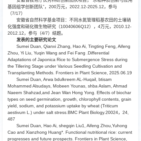
安徽省教育厅优秀科研创新团队项目，“水稻种质创新与应用
基因组学创新团队”，200万元，2022.12-2025.12，参与
（7/17）
安徽省自然科学基金项目：不同水氮管理稻基农田的土壤硝
化强度和硝化微生物研究（10040606Q12），4万元，2010.12-
2012.12，参与（4/7）结题。
发表的主要研究论文
Sumei Duan, Qianxi Zhang, Hao Ai, Tingting Feng, Aifeng
Zhou, Yi Liu, Yuqin Wang and Fei Fang .Differential
Adaptations of Japonica Rice to Submergence Stress during
the Tillering Stage under Various Seedling Cultivation and
Transplanting Methods. Frontiers in Plant Science, 2025.06.19
Sumei Duan, Arwa bdulkreem AL-Huqail, btisam
Mohammed Alsudays, Mobeen Younas, shba Aslam, Ahmad
Naeem Shahzad,and Jean Wan Hong Yong. Effects of biochar
types on seed germination, growth, chlorophyll contents, grain
yield, sodium, and potassium uptake by wheat (Triticum
aestivum L.) under salt stress.BMC Plant Biology.20024，24,
487
Sumei Duan, Hao Ai, shegqin Liu1, Aifeng Zhou,Yuhong
Cao and Xianzhong Huang*. Functional nutritional rice: current
progresses and future prospects. Frontiers in Plant Science,