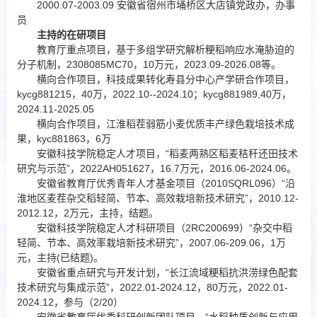
2000.07-2003.09 安徽省宿州市埇桥区大店镇党政办，办事
员
主持的在研项目
教育厅重点项目，基于多组学研究解析粳稻响应水淹胁迫的
分子机制，2308085MC70，10万元，2023.09-2026.08等。
横向合作项目，科技成果转化寿县分中心产学研合作项目，
kycg881215，40万，2022.10--2024.10；kycg881989,40万，
2024.11-2025.05
横向合作项目，江淮稻茬弱筋小麦优质丰产绿色栽培技术成
果，kyc881863，6万
安徽科技学院稳定人才项目，“稻麦两熟区稻麦秸秆还田技术
研究与示范”，2022AH051627，16.7万元，2016.06-2024.06。
安徽省教育厅优秀青年人才基金项目（2010SQRL096）“沿
淮地区麦茬杂交稻轻简、节本、高效栽培新技术研究”，2010.12-
2012.12，2万元，主持，结题。
安徽科技学院稳定人才科研项目（2RC200699）“杂交中稻
轻简、节本、高效率栽培新技术研究”，2007.06-209.06，1万
元，主持(已结题)。
安徽省重点研究与开发计划，“长江流域粳稻抗洪涝绿色配套
技术研究与集成示范”，2022.01-2024.12，80万元，2022.01-
2024.12，参与（2/20）