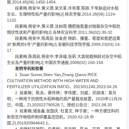
报,2014,45(06):1450-1454
段素梅,杨安中,黄义德,吴文革,许有尊,陈刚.干旱胁迫对水稻
生长、生理特性和产量的影响[J].核农学报,2014,28(06):1124-
1132.
段素梅,杨安中,黄义德,沈树周.穗肥施氮量对抛栽杂交中稻抗
倒伏性状和产量的影响[J].吉林农业科学,2011,36(02):30-32.
段素梅,杨安中,陈周前,张金虎.秧龄、播量、密度和氮肥运筹
对“新两优6号”产量的影响[J].安徽科技学院学报,2009,23(03):14-
17.
段素梅,陈周前,杨安中,李泽福,张莉.大苗抛栽秧龄对杂交中稻
生长及产量的影响[J].中国农学通报,2008(02):150-154.
发明专利和软著
1. Duan Sumei,Shen Yan,Zhang Qianxi.RICE
CULTIVATION METHOD WITH HIGH WATER AND
FERTILIZER UTILIZATION RATIO，2023/01240,2023.04.26
2. 段素梅；陈龙，蔡传林；李伟健；刘威；邓胡涛；易月
明；一种用于抗倒性水稻种植的高产量栽培装置，2020年11月26
日，中国，ZL202022790528.7。授权公告日：2021.08.20
3. 段素梅;储金鑫;张国庆; 杜富文; 种子豪；一种方便压料的
新型农作物秸秆粉碎覆盖还田机，2020-02-18,中
国,ZL201920964642.1，