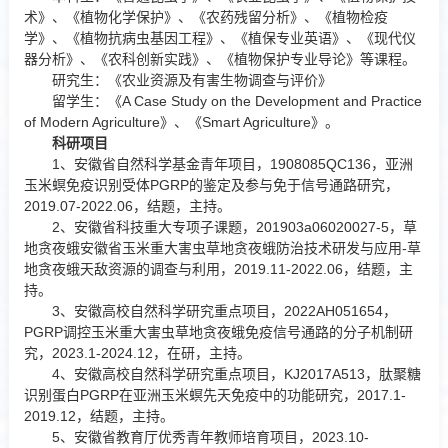
术》、《植物化学保护》、《农药残留分析》、《植物检疫
学》、《植物抗病虫基因工程》、《植保专业英语》、《现代仪
器分析》、《农科创新实践》、《植物保护专业导论》等课程。
研究生：《农业资源及有害生物调查与评价》
留学生：《A Case Study on the Development and Practice
of Modern Agriculture》、《Smart Agriculture》。
科研项目
1、安徽省自然科学基金青年项目，1908085QC136，亚洲
玉米螟免疫识别受体PGRP的鉴定及参与免于信号通路研究，
2019.07-2022.06，结题，主持。
2、安徽省科技重大专项子课题，201903a06020027-5，草
地贪夜蛾安徽省玉米重大害虫草地贪夜蛾防治技术研发与应用-草
地贪夜蛾天敌资源的调查与利用，2019.11-2022.06，结题，主
持。
3、安徽高校自然科学研究重点项目，2022AH051654，
PGRP调控玉米重大害虫草地贪夜蛾免疫信号通路的分子机制研
究，2023.1-2024.12，在研，主持。
4、安徽高校自然科学研究重点项目，KJ2017A513，肽聚糖
识别蛋白PGRP在亚洲玉米螟先天免疫中的功能研究，2017.1-
2019.12，结题，主持。
5、安徽省教育厅优秀青年教师培育项目，2023.10-