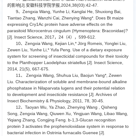
的影响[J].安徽科技学院学报,2024,38(03):42-47.
9、Zengxia Wang, Yunhe Li, Kanglai He, Shuxiong Bai,
Tiantao Zhang, Wanzhi Cai, Zhenying Wang*. Does Bt maize
expressing Cry1Ac protein have adverse effects on the
parasitoid Microcentrus cingulum (Hymenoptera: Braconidae)?
[J]. Insect Science, 2017，24（4），599-612.
10、Zengxia Wang, Kejian Lin,* Jörg Romeis, Yonglei Liu,
Zewen Liu, Yunhe Li,* Yufa Peng. Use of a dietary exposure
system for screening of insecticidal compounds for their toxicity
to the Planthopper Laodelphax striatellus [J]. Insect Science,
2014, 21(5), 667-675.
11、 Zengxia Wang, Shuhua Liu, Baojun Yang*, Zewen
Liu. Characterization of soluble and membrane-bound alkaline
phosphatase in Nilaparvata lugens and their potential relation
to development and insecticide resistance [J]. Archives of
Insect Biochemistry & Physiology, 2011, 78, 30-45.
12、Taoyan Wu, Ya Zhao, Zhenying Wang , Qisheng
Song, Zengxia Wang, Qiuwen Xu, Yingjuan Wang, Libao Wang,
Yiqiang Zhang, Congjing Feng. b-1,3-Glucan recognition
protein 3 activates the prophenoloxidase system in response to
bacterial infection in Ostrinia furnacalis Guenee [J].