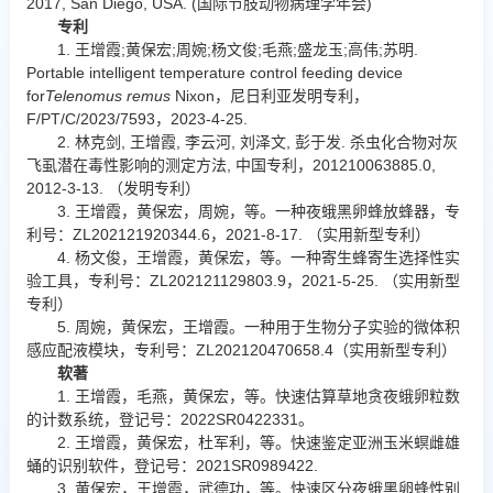
2017, San Diego, USA. (国际节肢动物病理学年会)
专利
1. 王增霞;黄保宏;周婉;杨文俊;毛燕;盛龙玉;高伟;苏明.
Portable intelligent temperature control feeding device
for
Telenomus remus
Nixon，尼日利亚发明专利，
F/PT/C/2023/7593，2023-4-25.
2. 林克剑, 王增霞, 李云河, 刘泽文, 彭于发. 杀虫化合物对灰
飞虱潜在毒性影响的测定方法, 中国专利，201210063885.0,
2012-3-13. （发明专利）
3. 王增霞，黄保宏，周婉，等。一种夜蛾黑卵蜂放蜂器，专
利号：ZL202121920344.6，2021-8-17. （实用新型专利）
4. 杨文俊，王增霞，黄保宏，等。一种寄生蜂寄生选择性实
验工具，专利号：ZL202121129803.9，2021-5-25. （实用新型
专利）
5. 周婉，黄保宏，王增霞。一种用于生物分子实验的微体积
感应配液模块，专利号：ZL202120470658.4（实用新型专利）
软著
1. 王增霞，毛燕，黄保宏，等。快速估算草地贪夜蛾卵粒数
的计数系统，登记号：2022SR0422331。
2. 王增霞，黄保宏，杜军利，等。快速鉴定亚洲玉米螟雌雄
蛹的识别软件，登记号：2021SR0989422.
3. 黄保宏，王增霞，武德功，等。快速区分夜蛾黑卵蜂性别