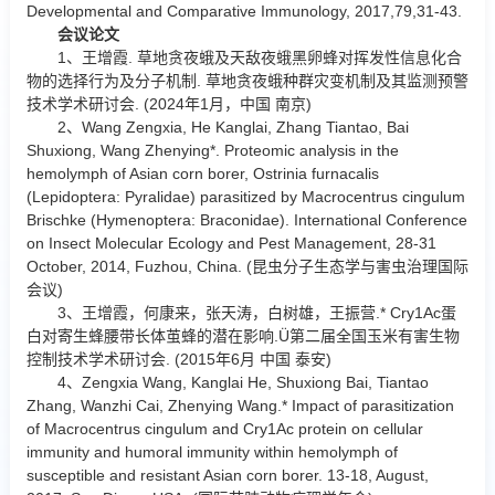
Developmental and Comparative Immunology, 2017,79,31-43.
会议论文
1、王增霞. 草地贪夜蛾及天敌夜蛾黑卵蜂对挥发性信息化合
物的选择行为及分子机制. 草地贪夜蛾种群灾变机制及其监测预警
技术学术研讨会. (2024年1月，中国 南京)
2、Wang Zengxia, He Kanglai, Zhang Tiantao, Bai
Shuxiong, Wang Zhenying*. Proteomic analysis in the
hemolymph of Asian corn borer, Ostrinia furnacalis
(Lepidoptera: Pyralidae) parasitized by Macrocentrus cingulum
Brischke (Hymenoptera: Braconidae). International Conference
on Insect Molecular Ecology and Pest Management, 28-31
October, 2014, Fuzhou, China. (昆虫分子生态学与害虫治理国际
会议)
3、王增霞，何康来，张天涛，白树雄，王振营.* Cry1Ac蛋
白对寄生蜂腰带长体茧蜂的潜在影响.Ü第二届全国玉米有害生物
控制技术学术研讨会. (2015年6月 中国 泰安)
4、Zengxia Wang, Kanglai He, Shuxiong Bai, Tiantao
Zhang, Wanzhi Cai, Zhenying Wang.* Impact of parasitization
of Macrocentrus cingulum and Cry1Ac protein on cellular
immunity and humoral immunity within hemolymph of
susceptible and resistant Asian corn borer. 13-18, August,