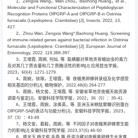
1、Zengxia Wang，Wan Zhou，Baohong Huang，et al.,
Molecular and Functional Characterization of Peptidoglycan
Recognition Proteins OfPGRP-A and OfPGRP-B in Ostrinia
furnacalis (Lepidoptera: Crambidae) [J], Insects, 2022, 13,
417.
2、Zhou Wan, Zengxia Wang*,Baohong Huang. Screening
of immune-related genes against bacterial infection in Ostrinia
furnacalis (Lepidoptera: Crambidae) [J].
European Journal of
Entomology, 2022. 119,388-397.
3、王增霞, 周婉, 何灿, 等. 虱螨脲对草地贪夜蛾幼虫的毒力
及对其几丁质含量和几丁质酶活性的影响[J].应用昆虫学报，
2023，60(4) :1271-1279.
4、周婉，徐琢，王增霞，等. 夜蛾黑卵蜂转录组及化学感受
相关基因的分析[J], 植物保护，2022,48(6):264-277.
5、周婉，杨文俊，王增霞, 等. 安徽省草地贪夜蛾天敌资源
调查与鉴定[J]，安徽科技学院学报，2022，36（5）：35-41.
6、王增霞，周婉，涂美英，等. 亚洲玉米螟肽聚糖识别蛋白
OfPGRP-SA的表达与功能分析[J]，安徽科技学院学报，2023，
37（3）：43-49.
7、杨文俊，葛毅，周婉，等. 不同因子对夜蛾黑卵蜂寄生能
力的影响[J],安徽科技学院学报, 2023,37(5):46-50
8、盛龙玉,杨文俊,毛燕,等.低温冷藏对夜蛾黑卵蜂生长发育