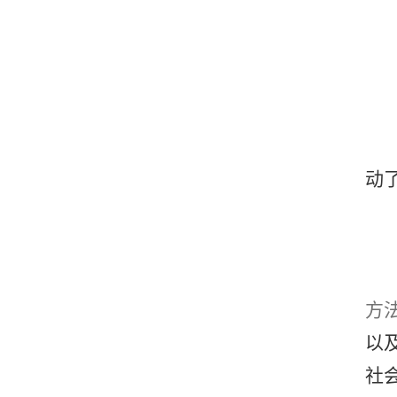
动
方
以
社