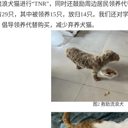
流浪犬猫进行“TNR”，同时还鼓励周边居民领养代替
有29只，其中被领养15只，放归14只。我们还
，倡导领养代替购买，减少弃养犬猫。
图
2
救助流浪犬