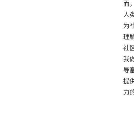
而
人
为
理
社
我
导
提
力