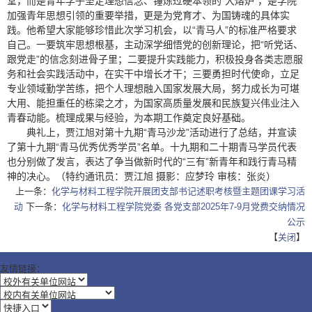
堂，而是青年学子坚定理想信念、锤炼过硬本领的“大熔炉”，是学院
加强青年思想引领的重要举措，更是为党育才、为国铸魂的具体实
践。他希望大家能够珍惜此次学习机会，以“青马人”的标准严格要求
自己。一要筑牢思想根基，主动深学细悟党的创新理论，把“听党话、
跟党走”的信念刻进骨子里；二要提升实践能力，积极投身各类志愿服
务和社会实践活动中，在实干中增长才干；三要勇担时代使命，立足
专业领域勤学苦练，把个人理想融入国家发展大局，努力成长为可堪
大用、能担重任的栋梁之才，为国家高质量发展和民族复兴伟业注入
青春动能。梳理成果与经验，为本期工作奠定良好基础。
典礼上，贾江旭对第十九期“青马沙龙”活动进行了总结，并宣读
了第十九期“青马优秀优秀学员”名单。十九期和二十期青马学员代表
也分别做了发言，表达了争当做新时代的“三有”新青年和践行青马精
神的决心。（特约通讯员：贾江旭 摄影：应梦玲 审核：张炎）
上一条：
化学与材料工程学院开展团支部书记述职考核暨主题团课学习活
动
下一条：
化学与材料工程学院党委 各党支部2025年7-9月党费交纳情况
公示
【
关闭
】
友情链接：