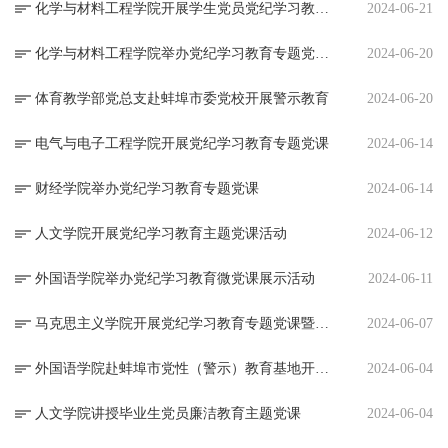
化学与材料工程学院开展学生党员党纪学习教育宣讲
2024-06-21
化学与材料工程学院举办党纪学习教育专题党课暨警示教育会
2024-06-20
体育教学部党总支赴蚌埠市委党校开展警示教育
2024-06-20
电气与电子工程学院开展党纪学习教育专题党课
2024-06-14
财经学院举办党纪学习教育专题党课
2024-06-14
人文学院开展党纪学习教育主题党课活动
2024-06-12
外国语学院举办党纪学习教育微党课展示活动
2024-06-11
马克思主义学院开展党纪学习教育专题党课暨新时代廉洁文化主题党日活动
2024-06-07
外国语学院赴蚌埠市党性（警示）教育基地开展党纪学习教育主题党日活动
2024-06-04
人文学院讲授毕业生党员廉洁教育主题党课
2024-06-04