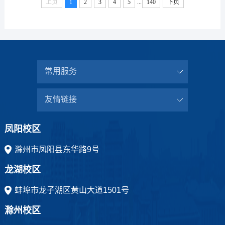
...
上页
1
2
3
4
5
140
下页
常用服务
友情链接
凤阳校区
滁州市凤阳县东华路9号
龙湖校区
蚌埠市龙子湖区黄山大道1501号
滁州校区