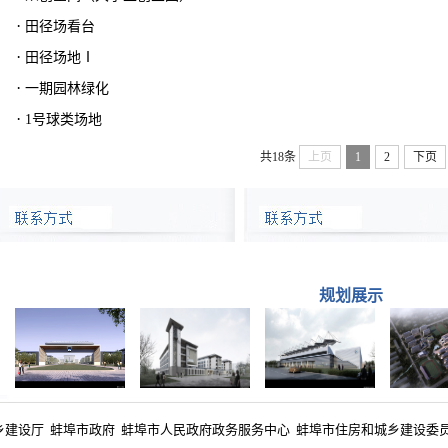
·
田径场看台
·
田径场地Ⅰ
·
一期园林绿化
·
1号球类场地
共18条
上页
1
2
下页
规划展示
乡建设厅
蚌埠市政府
蚌埠市人民政府政务服务中心
蚌埠市住房和城乡建设委