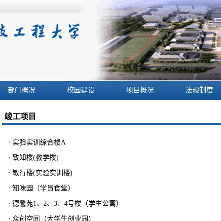
部门概况
校园建设
项目概况
法规制度
竣工项目
·
实验实训综合楼A
·
致知楼(教学楼)
·
敏行楼(实验实训楼)
·
知味园（学员食堂）
·
德馨苑1、2、3、4号楼（学生公寓）
·
众创空间（大学生创业园）