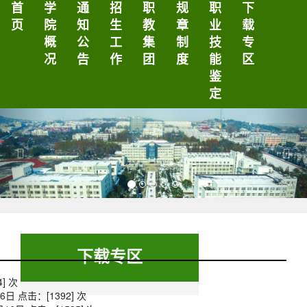
首
学
通
招
职
规
职
下
页
院
知
生
教
章
业
载
概
公
工
集
制
技
专
况
告
作
团
度
能
区
鉴
定
Previous
Nex
下载专区
4
] 次
06日 点击：[
1392
] 次