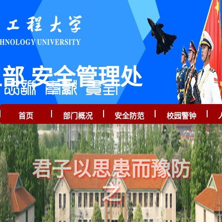
部 安全管理处
首页
部门概况
安全防范
校园警钟
君子以思患而豫防
之