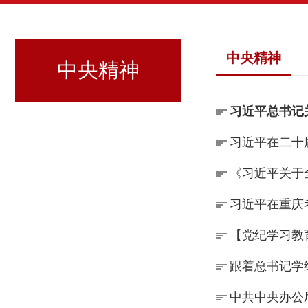
中央精神
中央精神
习近平总书记
习近平在二十
《习近平关于
习近平在重庆
【党纪学习教
跟着总书记学
中共中央办公