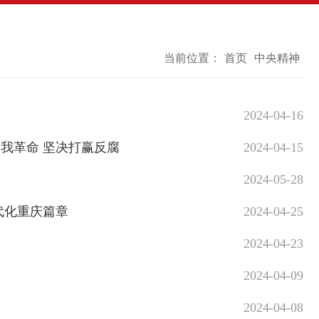
当前位置：
首页
中央精神
2024-04-16
我革命 坚决打赢反腐
2024-04-15
2024-05-28
代化重庆篇章
2024-04-25
2024-04-23
2024-04-09
2024-04-08