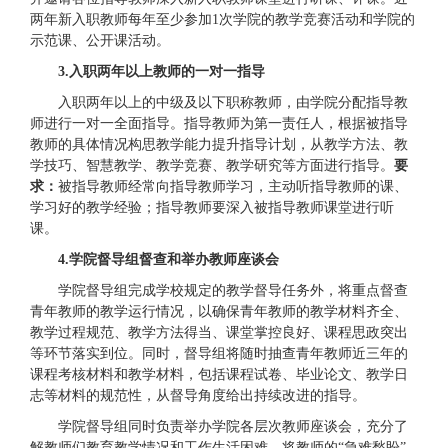
两年新入职教师每年至少参加1次学院的教学竞赛活动和学院的
示范课、公开课活动。
3.
入职两年以上教师的一对一指导
入职两年以上的中级及以下职称教师，由学院分配指导教
师进行一对一全面指导。指导教师为第一责任人，根据被指导
教师的具体情况构思教学能力提升指导计划，从教学方法、教
学技巧、智慧教学、教学竞赛、教学研究等方面进行指导。
要
求：
被指导教师经常向指导教师学习，主动听指导教师的课、
学习好的教学经验；指导教师要深入被指导教师课堂进行听
课。
4
.
学院督导组督查和举办教师座谈会
学院督导组完成学校规定的教学督导任务外，将重点督查
青年教师的教学运行情况，以确保青年教师的教学材料齐全、
教学过程规范、教学方法得当、课堂掌控良好、课程思政突出
等环节落实到位。同时，督导组将随时抽查青年教师近三年的
课程考核材料和教学材料，包括课程试卷、毕业论文、教学日
志等材料的规范性，从督导角度给出持续改进的指导。
学院督导组同时负责举办学院各层次教师座谈会，充分了
解教师们教育教学情况和工作生活困难，将教师的“急难愁盼”