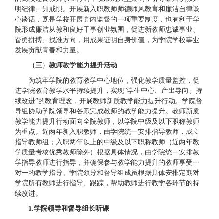
明纪律、知戒惧。开展新入职教师师德师风教育和廉洁自律谈
心谈话，既是学校开展党内监督的一项重要制度，也有利于学
院形成廉洁从教和良好干事创业氛围，促进新教师忠诚事业、
奋勇拼搏、找准方向，用成果证明自身价值，为学院学校事业
发展贡献青春和力量。
（三）教师教学能力提升活动
为筑牢学院的教育教学中心地位，强化教学质量监控，促
进学院教育教学水平持续提升，实现“学生中心、产出导向、持
续改进”的教育理念，开展教师新质教学能力提升行动。学院督
导组协助学院领导和各系完成教师的教学能力提升。教师新质
教学能力提升行动面向全院教师，以学院中级及以下职称教师
为重点。近两年新入职教师，由学院统一安排指导教师，成立
指导教师组；入职两年以上的中级及以下职称教师（近两年教
学质量考核优秀教师除外）根据具体情况，由学院统一安排教
学指导教师进行指导，并确保参与教学能力提升的教师享受一
对一的教学指导。学院领导和督导组成员根据具体安排定期对
学院所有教师进行指导、跟踪，帮助教师进行教学各环节的持
续改进。
1.学院领导和督导组长听课