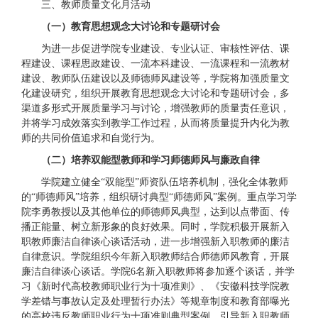
三、教师质量文化月活动
（一）教育思想观念大讨论和专题研讨会
为进一步促进学院专业建设、专业认证、审核性评估、课
程建设、课程思政建设、一流本科建设、一流课程和一流教材
建设、教师队伍建设以及师德师风建设等，学院将加强质量文
化建设研究，组织开展教育思想观念大讨论和专题研讨会，多
渠道多形式开展质量学习与讨论，增强教师的质量责任意识，
并将学习成效落实到教学工作过程，从而将质量提升内化为教
师的共同价值追求和自觉行为。
（二）培养双能型教师和学习师德师风与廉政自律
学院建立健全“双能型”师资队伍培养机制，强化全体教师
的“师德师风”培养，组织研讨典型“师德师风”案例。重点学习学
院李勇教授以及其他单位的师德师风典型，达到以点带面、传
播正能量、树立新形象的良好效果。同时，学院积极开展新入
职教师廉洁自律谈心谈话活动，进一步增强新入职教师的廉洁
自律意识。学院组织今年新入职教师结合师德师风教育，开展
廉洁自律谈心谈话。学院6名新入职教师将参加逐个谈话，并学
习《新时代高校教师职业行为十项准则》、《安徽科技学院教
学差错与事故认定及处理暂行办法》等规章制度和教育部曝光
的高校违反教师职业行为十项准则典型案例，引导新入职教师