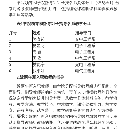
学院领导和学院督导组组长按各系具体分工（详见表1）分
别对各系教师进行随机听课，包括理论课程听课和实验实践教
学听课等活动。
表1学院领导和督导组长指导各系教学分工
序号
姓名
指导部门
1
骆海邦
光电工程系
2
夏显明
电子工程系
3
尚 磊
电子工程系
4
国 海
电气工程系
5
樊晓宇
光电工程系
6
张平娟
电气工程系
2
.
近两年新入职教师的指导
近两年新入职教师，由学院分配指导教师组进行系统、全
面指导。指导教师组的组长为第一责任人，根据教师的具体情
况制定教学能力提升指导方案，从教学具体材料准备、教学流
程、教学方法、教学技巧、智慧教学、课堂驾驭能力、教学竞
赛、课程考核、试卷装订、教学研究等各方面进行全方位指
导。
要求：
近两年新入职教师经常向指导教师组教师学习，主
动听指导教师组教师的课、学习先进的教学理念和教学经验，
并邀请各位指导教师深入新入职教师课堂进行听课、评课。近