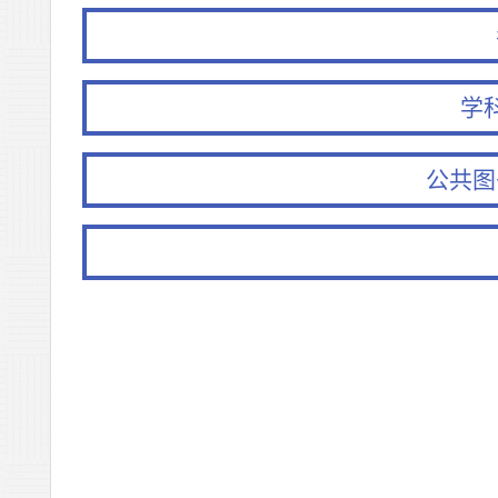
学
公共图