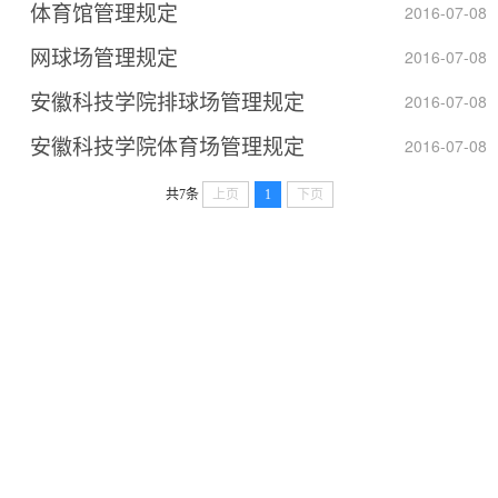
体育馆管理规定
2016-07-08
网球场管理规定
2016-07-08
安徽科技学院排球场管理规定
2016-07-08
安徽科技学院体育场管理规定
2016-07-08
共7条
上页
1
下页