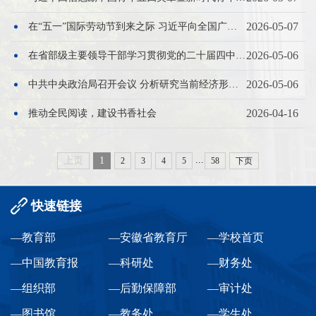
2026-05-07
在“五一”国际劳动节到来之际 习近平向全国广大劳动群众致以节日祝贺和诚挚慰问
2026-05-06
在省部级主要领导干部学习贯彻党的二十届四中全会精神专题研讨班上的讲话
2026-05-06
中共中央政治局召开会议 分析研究当前经济形势和经济工作 中共中央总书记习近平主持会议
2026-04-16
推动全民阅读，建设书香社会
...
上页
1
2
3
4
5
58
下页
快速链接
—教育部
—安徽省教育厅
—学校首页
—中国教育报
—科研处
—财务处
—组织部
—后勤保障部
—审计处
—图书馆
—教务处
—学生处