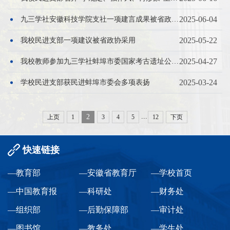
2025-06-04
九三学社安徽科技学院支社一项建言成果被省政协采用
2025-05-22
我校民进支部一项建议被省政协采用
2025-04-27
我校教师参加九三学社蚌埠市委国家考古遗址公园建设调研
2025-03-24
学校民进支部获民进蚌埠市委会多项表扬
...
2
上页
1
3
4
5
12
下页
快速链接
—教育部
—安徽省教育厅
—学校首页
—中国教育报
—科研处
—财务处
—组织部
—后勤保障部
—审计处
—图书馆
—教务处
—学生处