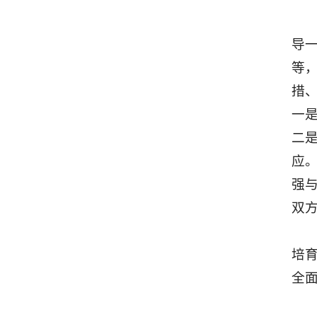
导
等
措
一
二
应
强
双
培
全