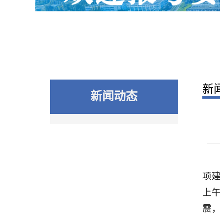
新
新闻动态
项
上
震