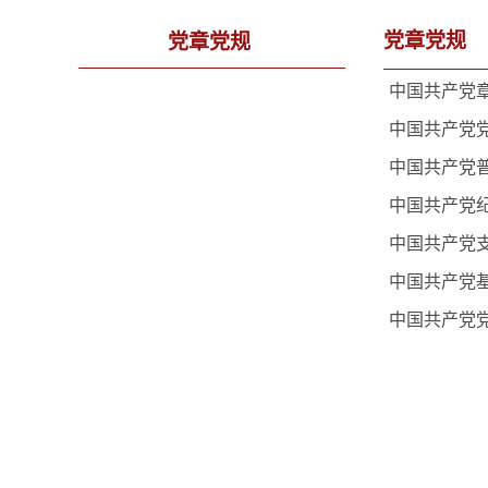
党章党规
党章党规
中国共产党
中国共产党
中国共产党
中国共产党
中国共产党
中国共产党基
中国共产党