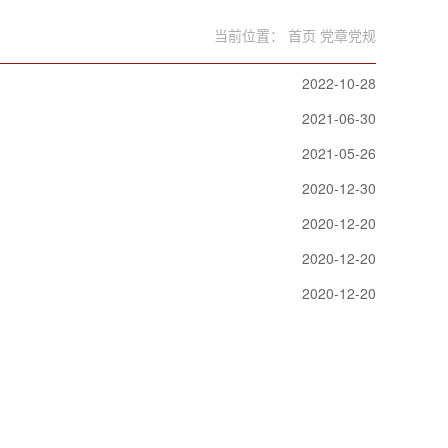
当前位置：
首页
党章党规
2022-10-28
2021-06-30
2021-05-26
2020-12-30
2020-12-20
2020-12-20
2020-12-20