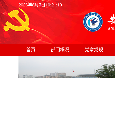
2026年8月7日10:21:11
首页
部门概况
党章党规