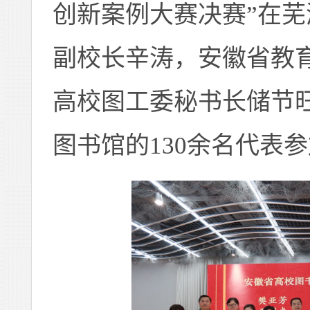
创新案例大赛决赛
”
在芜
副校长辛涛，安徽省教
高校图工委秘书长储节
图书馆的
1
3
0余名代表