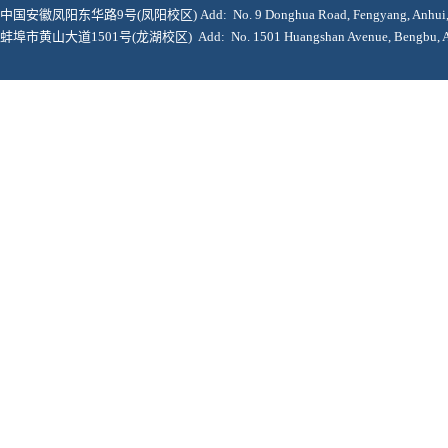
中国安徽凤阳东华路9号(凤阳校区) Add: No. 9 Donghua Road, Fengyang, Anhui, 2
蚌埠市黄山大道1501号(龙湖校区) Add: No. 1501 Huangshan Avenue, Bengbu, Anh