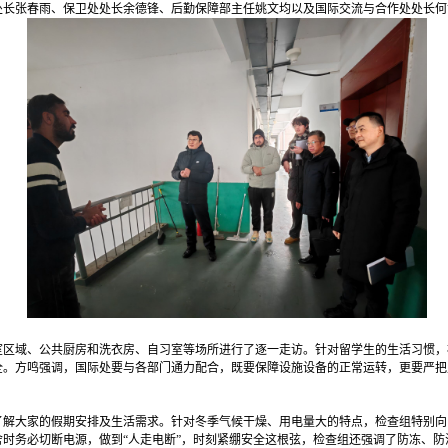
处长张春雨、保卫处处长余德锋、后勤保障部主任姚文均以及国际交流与合作处处长何
室区域、公共厨房和洗衣房、自习室等场所进行了逐一走访。针对留学生的生活习惯，
全。方鸣强调，国际处要与各部门通力配合，既要保障设施设备的正常运转，更要严把
了解大家的假期安排及生活需求。针对冬季气候干燥、用电量大的特点，检查组特别向
时务必切断电源，做到“人走电断”，时刻紧绷安全这根弦，检查组还强调了防冻、防