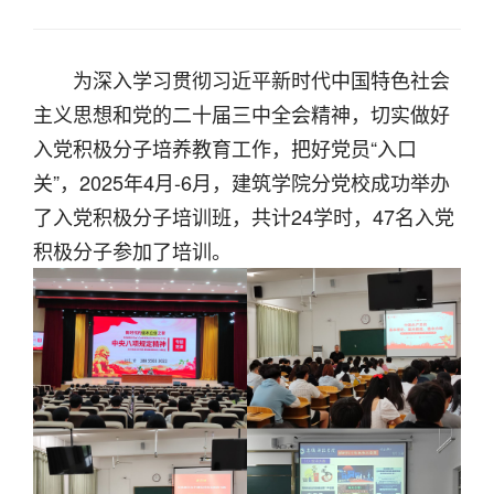
为深入学习贯彻习近平新时代中国特色社会
主义思想和党的二十届三中全会精神，切实做好
入党积极分子培养教育工作，把好党员“入口
关”，2025年4月-6月，建筑学院分党校成功举办
了入党积极分子培训班，共计24学时，47名入党
积极分子参加了培训。