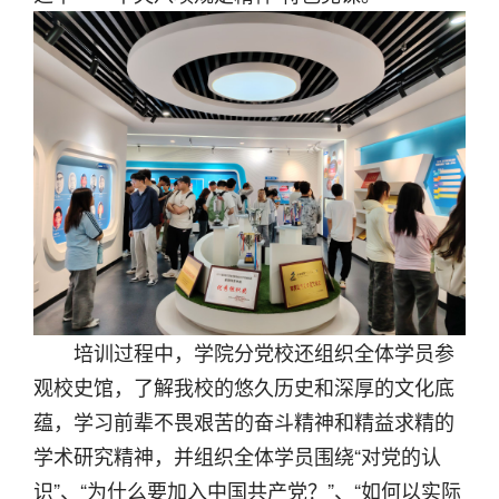
培训过程中，学院分党校还组织全体学员参
观校史馆，了解我校的悠久历史和深厚的文化底
蕴，学习前辈不畏艰苦的奋斗精神和精益求精的
学术研究精神，并组织全体学员围绕“对党的认
识”、“为什么要加入中国共产党？”、“如何以实际