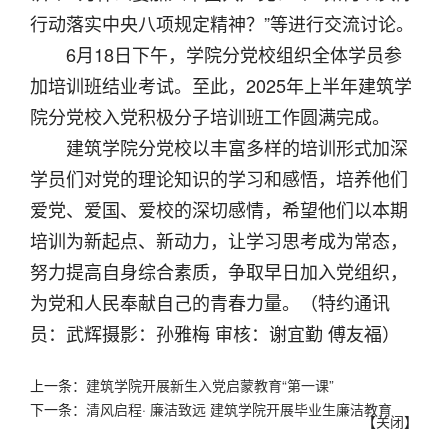
行动落实中央八项规定精神？”等进行交流讨论。
6月18日下午，学院分党校组织全体学员参
加培训班结业考试。至此，2025年上半年建筑学
院分党校入党积极分子培训班工作圆满完成。
建筑学院分党校以丰富多样的培训形式加深
学员们对党的理论知识的学习和感悟，培养他们
爱党、爱国、爱校的深切感情，希望他们以本期
培训为新起点、新动力，让学习思考成为常态，
努力提高自身综合素质，争取早日加入党组织，
为党和人民奉献自己的青春力量。（特约通讯
员：武辉摄影：孙雅梅 审核：谢宜勤 傅友福）
上一条：
建筑学院开展新生入党启蒙教育“第一课”
下一条：
清风启程· 廉洁致远 建筑学院开展毕业生廉洁教育
【
关闭
】