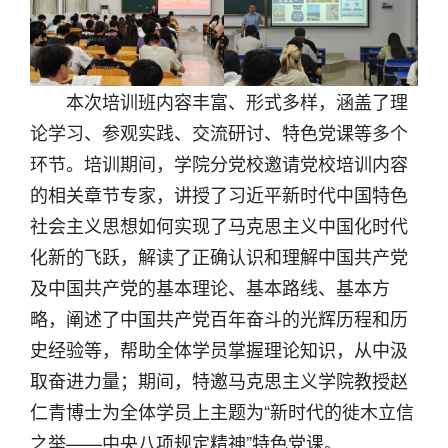
本次培训班内容丰富、形式多样，涵盖了理
论学习、参观实践、交流研讨、特色党课等多个
环节。培训期间，学院分党校邀请党校培训内容
的相关章节专家，讲授了习近平新时代中国特色
社会主义思想如何实现了马克思主义中国化时代
化新的飞跃，解读了正确认识和理解中国共产党
及中国共产党的基本理论、基本路线、基本方
略，阐述了中国共产党百年奋斗的光辉历程和历
史经验等，帮助全体学员掌握理论知识，从中汲
取奋进力量；期间，特邀马克思主义学院教授赵
仁青博士为全体学员上主题为“新时代的徙木立信
之举——中央八项规定精神”特色党课。