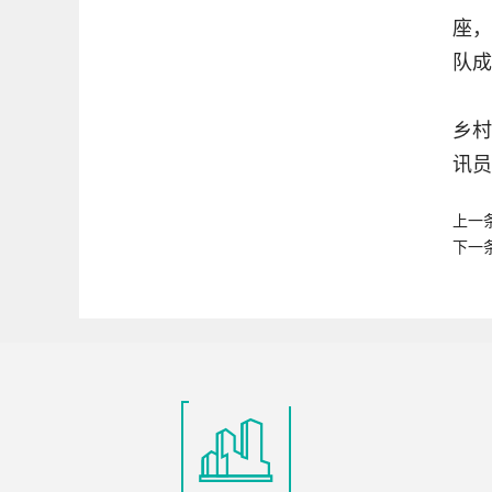
座，
队成
乡村
讯员
上一
下一