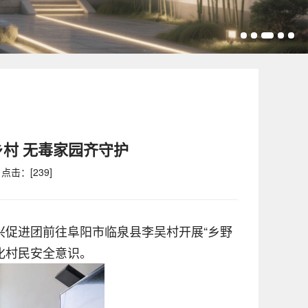
村 无毒家园齐守护
 点击：[
239
]
振兴促进团前往阜阳市临泉县李吴村开展“乡野
化村民安全意识。